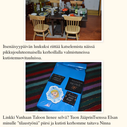
Itsenäisyypäivän luukuksi riittää katselemista näissä
pikkujouluteemaisella kerhoillalla valmistuneissa
kutistemuovitauluissa.
Linkki Vanhaan Taloon lienee selvä? Tuon JääprinTsenssa Elsan
minulle "tilaustyönä" piirsi ja kutisti kerhomme taitava Ninna