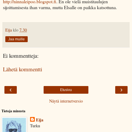
http://ninnaleipoo.blogspot.fi
. En ole vielä muistitaulujen
sijoittamisesta ihan varma, mutta Elsalle on paikka katsottuna.
Eija
klo
7.30
Jaa muille
Ei kommentteja:
Lähetä kommentti
‹
›
Etusivu
Näytä internetversio
Tietoja minusta
Eija
Turku